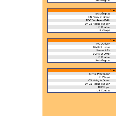
SA Mérignac
Jour
SA Mérignac
CS Noisy le Grand
ROC Vaulx-en-Velin
LV La Roche sur Yon
US Coutras
US Villejuif
Jour
HC Quévert
RAC St Brieuc
Nantes ARH
SCRA St Omer
US Coutras
SA Mérignac
Jour
SPRS Ploufragan
US Villejuif
CS Noisy le Grand
LV La Roche sur Yon
RHC Lyon
US Coutras