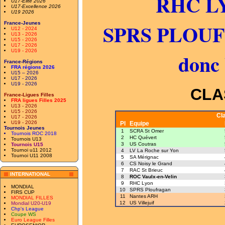
RHC LY
U17-Elite 2026
U17-Excellence 2026
U19 2026
SPRS PLOUFR
France-Jeunes
U12 - 2024
U13 - 2026
U15 - 2026
U17 - 2026
U19 - 2026
donc 
France-Régions
FRA régions 2026
U15 – 2026
U17 - 2026
U19 - 2026
CLA
France-Ligues Filles
FRA ligues Filles 2025
U13 - 2026
U15 - 2026
Cl
U17 - 2026
U19 - 2026
Pl
Equipe
Tournois Jeunes
1
SCRA St Omer
Tournois ROC 2018
2
HC Quévert
Tournois U13
3
US Coutras
Tournois U15
Tournoi u11 2012
4
LV La Roche sur Yon
Tournoi U11 2008
5
SA Mérignac
6
CS Noisy le Grand
7
RAC St Brieuc
INTERNATIONAL
8
ROC Vaulx-en-Velin
9
RHC Lyon
MONDIAL
10
SPRS Ploufragan
FIRS CUP
11
Nantes ARH
MONDIAL FILLES
12
US Villejuif
Mondial U20-U19
Chp's League
Coupe WS
Euro League Filles