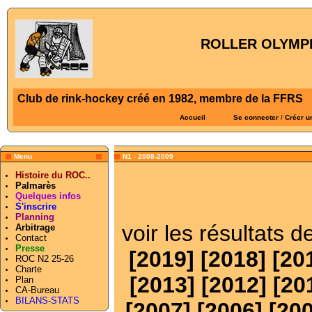
ROLLER OLYMPI
Club de rink-hockey créé en 1982, membre de la FFRS
Accueil
Se connecter
/
Créer u
Menu
N1 - 2008-2009
Histoire du ROC..
Palmarès
Quelques infos
S'inscrire
Planning
voir les résultats 
Arbitrage
Contact
Presse
[
2019
] [
2018
] [
20
ROC N2 25-26
Charte
[
2013
] [
2012
] [
20
Plan
CA-Bureau
BILANS-STATS
[
2007
] [
2006
] [
20