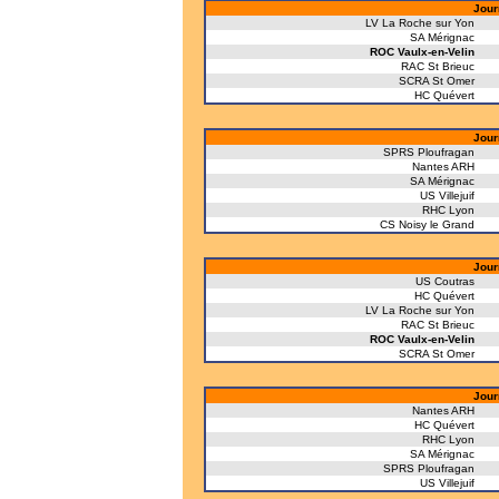
Jour
LV La Roche sur Yon
SA Mérignac
ROC Vaulx-en-Velin
RAC St Brieuc
SCRA St Omer
HC Quévert
Jour
SPRS Ploufragan
Nantes ARH
SA Mérignac
US Villejuif
RHC Lyon
CS Noisy le Grand
Jour
US Coutras
HC Quévert
LV La Roche sur Yon
RAC St Brieuc
ROC Vaulx-en-Velin
SCRA St Omer
Jour
Nantes ARH
HC Quévert
RHC Lyon
SA Mérignac
SPRS Ploufragan
US Villejuif