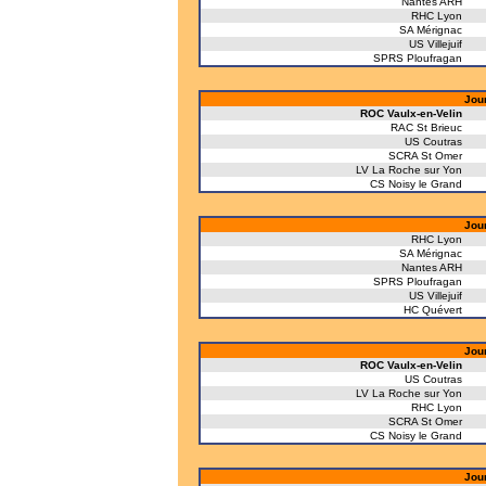
Nantes ARH
RHC Lyon
SA Mérignac
US Villejuif
SPRS Ploufragan
Jou
ROC Vaulx-en-Velin
RAC St Brieuc
US Coutras
SCRA St Omer
LV La Roche sur Yon
CS Noisy le Grand
Jou
RHC Lyon
SA Mérignac
Nantes ARH
SPRS Ploufragan
US Villejuif
HC Quévert
Jou
ROC Vaulx-en-Velin
US Coutras
LV La Roche sur Yon
RHC Lyon
SCRA St Omer
CS Noisy le Grand
Jou