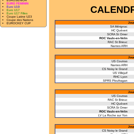
EUROSENIOR
EURO FEMININ
CALENDR
Euro U19
Euro U17
Euro U17 Filles
Coupe Latine U23
Coupe des Nations
Jou
EUROCKEY CUP
SA Mérignac
HC Quévert
SCRA St Omer
ROC Vaulx-en-Velin
RAC St Brieuc
Nantes ARH
Jou
US Coutras
Nantes ARH
CS Noisy le Grand
US Villejuif
RHC Lyon
SPRS Ploufragan
Jou
US Coutras
RAC St Brieuc
HC Quévert
SCRA St Omer
ROC Vaulx-en-Velin
LV La Roche sur Yon
Jou
CS Noisy le Grand