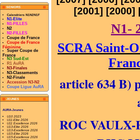
SENIORS
[
2001
] [
2000
] 
Calendriers N1N2N1F
N1-Elite
N1-FILLES
N1- 
N2
N2-FILLES
Coupe de France
Coupe de France
SCRA Saint-O
Féminine
Super Coupe de
France
Fran
N3 Sud-Est
R1 AuRA
N3-Finales
N3-Classements
article 634 B) 
N2-Finale
Accession N3-N2
Coupe Ligue AuRA
JEUNES
AURA-Jeunes
U10 2023
ROC VAULX-EN
U11-Elite 2026
U11 Excellence 2026
U13-Elite 2026
U13-Excellence 2026
U15-Elite 2026
U15-Excellence 2026