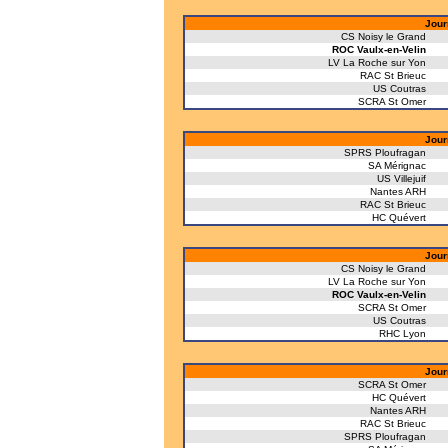
Jour
CS Noisy le Grand
ROC Vaulx-en-Velin
LV La Roche sur Yon
RAC St Brieuc
US Coutras
SCRA St Omer
Jour
SPRS Ploufragan
SA Mérignac
US Villejuif
Nantes ARH
RAC St Brieuc
HC Quévert
Jour
CS Noisy le Grand
LV La Roche sur Yon
ROC Vaulx-en-Velin
SCRA St Omer
US Coutras
RHC Lyon
Jour
SCRA St Omer
HC Quévert
Nantes ARH
RAC St Brieuc
SPRS Ploufragan