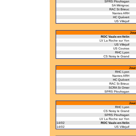
SPRS Ploufragan
SA Mérignac
RAC St Brieuc
Nantes ARH
HC Quévert
US Villejuif
Jou
ROC Vaulx-en-Velin
LV La Roche sur Yon
US Villejuif
US Coutras
RHC Lyon
CS Noisy le Grand
Jour
RHC Lyon
Nantes ARH
HC Quévert
RAC St Brieuc
SCRA St Omer
SPRS Ploufragan
Jour
RHC Lyon
CS Noisy le Grand
SPRS Ploufragan
LV La Roche sur Yon
14/02
ROC Vaulx-en-Velin
14/02
US Villejuif