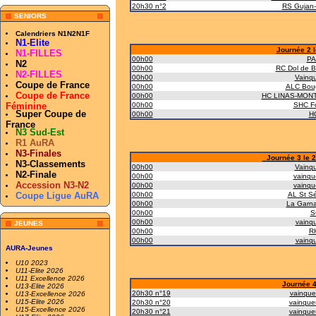
20h30 n°2
RS Gujan-
SENIORS
Calendriers N1N2N1F
N1-Elite
Journée 2 l
N1-FILLES
00h00
PA
N2
00h00
RC Dol de B
N2-FILLES
00h00
Vainqu
Coupe de France
00h00
ALC Bou
Coupe de France
00h00
HC LINAS-MON
Féminine
00h00
SHC F
Super Coupe de
00h00
HC
France
N3 Sud-Est
R1 AuRA
N3-Finales
Journée 3 le 2
N3-Classements
00h00
Vainqu
N2-Finale
00h00
vainqu
Accession N3-N2
00h00
vainqu
Coupe Ligue AuRA
00h00
AL St S
00h00
La Garn
00h00
S
00h00
vainq
JEUNES
00h00
RH
00h00
vainq
AURA-Jeunes
U10 2023
U11-Elite 2026
U11 Excellence 2026
Journée 4
U13-Elite 2026
20h30 n°19
vainque
U13-Excellence 2026
U15-Elite 2026
20h30 n°20
vainque
U15-Excellence 2026
20h30 n°21
vainque