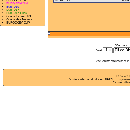
EUROSENIOR
20h30 n°37
vainque
EURO FEMININ
Euro U19
Euro U17
Euro U17 Filles
Coupe Latine U23
Coupe des Nations
EUROCKEY CUP
"Coupe de 
Seuil
Les Commentaires sont la 
ROC VAUL
Ce site a été construit avec
NPDS
, un système
Ce site utilis