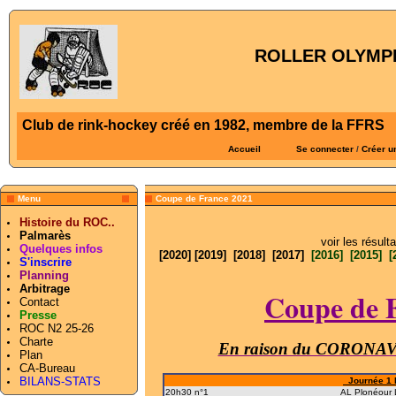
ROLLER OLYMPI
Club de rink-hockey créé en 1982, membre de la FFRS
Accueil
Se connecter
/
Créer u
Menu
Coupe de France 2021
Histoire du ROC..
Palmarès
voir les résul
Quelques infos
[2020]
[2019]
[2018]
[2017]
[2016]
[2015]
[
S'inscrire
Planning
Arbitrage
Coupe de 
Contact
Presse
ROC N2 25-26
Charte
En raison du CORON
Plan
CA-Bureau
BILANS-STATS
Journée 1 l
20h30 n°1
AL Plonéour 