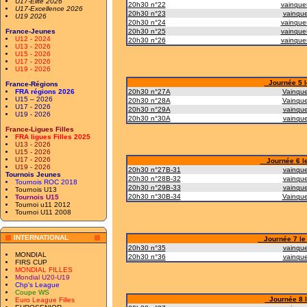
U17-Elite 2026
20h30 n°22
vainque
U17-Excellence 2026
20h30 n°23
vainque
U19 2026
20h30 n°24
vainque
France-Jeunes
20h30 n°25
vainque
U12 - 2024
20h30 n°26
vainque
U13 - 2026
U15 - 2026
U17 - 2026
U19 - 2026
Journée 5 le
France-Régions
FRA régions 2026
20h30 n°27A
Vainque
U15 – 2026
20h30 n°28A
Vainque
U17 - 2026
20h30 n°29A
vainque
U19 - 2026
20h30 n°30A
vainque
France-Ligues Filles
FRA ligues Filles 2025
U13 - 2026
U15 - 2026
U17 - 2026
Journée 6 le 
U19 - 2026
20h30 n°27B-31
vainque
Tournois Jeunes
20h30 n°28B-32
vainque
Tournois ROC 2018
20h30 n°29B-33
vainque
Tournois U13
20h30 n°30B-34
Vainque
Tournois U15
Tournoi u11 2012
Tournoi U11 2008
INTERNATIONAL
Journée 7 le 1
20h30 n°35
vainque
MONDIAL
20h30 n°36
vainque
FIRS CUP
MONDIAL FILLES
Mondial U20-U19
Chp's League
Coupe WS
Journée 8 l
Euro League Filles