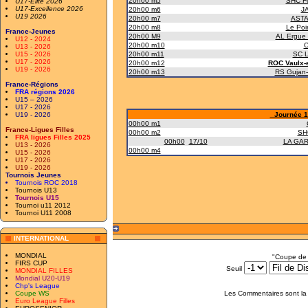
20h00 m5
SHC F
U17-Elite 2026
U17-Excellence 2026
20h00 m6
JA
U19 2026
20h00 m7
ASTA
20h00 m8
Le Poir
France-Jeunes
20h00 M9
AL Ergue 
U12 - 2024
20h00 m10
C
U13 - 2026
U15 - 2026
20h00 m11
SC 
U17 - 2026
20h00 m12
ROC Vaulx-e
U19 - 2026
20h00 m13
RS Gujan-
France-Régions
FRA régions 2026
U15 – 2026
U17 - 2026
U19 - 2026
Journée 1 
00h00 m1
France-Ligues Filles
00h00 m2
SH
FRA ligues Filles 2025
00h00
17/10
LA GA
U13 - 2026
00h00 m4
U15 - 2026
U17 - 2026
U19 - 2026
Tournois Jeunes
Tournois ROC 2018
Tournois U13
Tournois U15
Tournoi u11 2012
Tournoi U11 2008
INTERNATIONAL
MONDIAL
"Coupe de 
FIRS CUP
Seuil
MONDIAL FILLES
Mondial U20-U19
Chp's League
Coupe WS
Les Commentaires sont la 
Euro League Filles