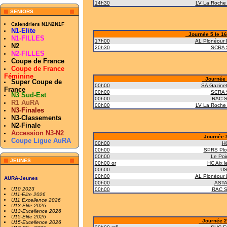
14h30
LV La Roche 
SENIORS
Calendriers N1N2N1F
N1-Elite
Journée 5 le 16/
N1-FILLES
17h00
AL Plonéour 
N2
20h30
SCRA 
N2-FILLES
Coupe de France
Coupe de France
Féminine
Journée 4
Super Coupe de
00h00
SA Gazinet
France
00h00
SCRA 
N3 Sud-Est
00h00
RAC St
R1 AuRA
00h00
LV La Roche 
N3-Finales
N3-Classements
N2-Finale
Accession N3-N2
Journée 3 
Coupe Ligue AuRA
00h00
HC
00h00
SPRS Plo
00h00
Le Poir
JEUNES
00h00 or
HC Aix l
00h00
US 
00h00
AL Plonéour 
AURA-Jeunes
00h00
ASTA
U10 2023
00h00
RAC St
U11-Elite 2026
U11 Excellence 2026
U13-Elite 2026
U13-Excellence 2026
U15-Elite 2026
Journée 2 
U15-Excellence 2026