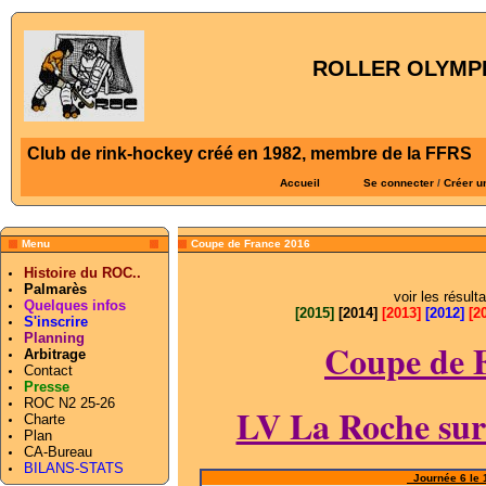
ROLLER OLYMPI
Club de rink-hockey créé en 1982, membre de la FFRS
Accueil
Se connecter
/
Créer u
Menu
Coupe de France 2016
Histoire du ROC..
Palmarès
voir les résul
Quelques infos
[2015]
[2014]
[2013]
[2012]
[2
S'inscrire
Planning
Coupe de 
Arbitrage
Contact
Presse
ROC N2 25-26
LV La Roche sur
Charte
Plan
CA-Bureau
BILANS-STATS
Journée 6 le 