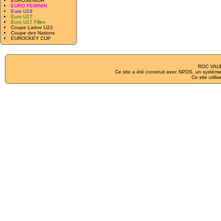
EUROSENIOR
EURO FEMININ
Euro U19
Euro U17
Euro U17 Filles
Coupe Latine U23
Coupe des Nations
EUROCKEY CUP
ROC VAUL
Ce site a été construit avec
NPDS
, un système
Ce site utilis