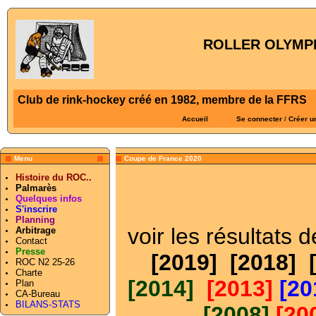
ROLLER OLYMPI
Club de rink-hockey créé en 1982, membre de la FFRS
Accueil
Se connecter
/
Créer u
Menu
Coupe de France 2020
Histoire du ROC..
Palmarès
Quelques infos
S'inscrire
Planning
voir les résultats 
Arbitrage
Contact
Presse
[2019]
[2018]
ROC N2 25-26
Charte
[2014]
[2013]
[20
Plan
CA-Bureau
BILANS-STATS
[2008]
[20