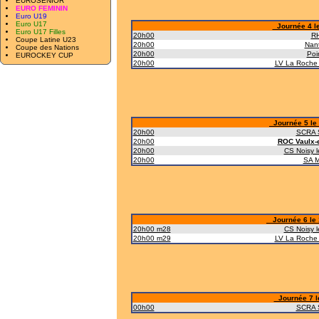
EUROSENIOR
EURO FEMININ
Euro U19
Euro U17
Journée 4 le 
Euro U17 Filles
20h00
R
Coupe Latine U23
20h00
Nan
Coupe des Nations
20h00
Poi
EUROCKEY CUP
20h00
LV La Roche 
Journée 5 le 
20h00
SCRA 
20h00
ROC Vaulx-e
20h00
CS Noisy 
20h00
SA M
Journée 6 le 1
20h00 m28
CS Noisy 
20h00 m29
LV La Roche 
Journée 7 l
00h00
SCRA 