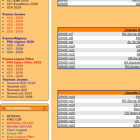
U17-Elite 2026
20h00
US 
U17-Excellence 2026
U19 2026
France-Jeunes
U12 - 2024
U13 - 2026
U15 - 2026
U17 - 2026
Journée 2 
U19 - 2026
20h00 m7
RC Dol de B
20h00 m8
PA
France-Régions
FRA régions 2026
20h00 m9
AL St S
U15 – 2026
20h00 m10
US 
U17 - 2026
20h00 m11
JA
U19 - 2026
20h00 m12
HC
20h00 m13
HR Aix l
France-Ligues Filles
FRA ligues Filles 2025
20h00 m14
SA Gazinet
U13 - 2026
20h00 m15
RS Gujan-
U15 - 2026
U17 - 2026
U19 - 2026
Tournois Jeunes
Tournois ROC 2018
Tournois U13
Tournois U15
Journée 3 
Tournoi u11 2012
Tournoi U11 2008
20h00 m16
PA
20h00 m17
RC Dol de B
20h00 m18
CP 
INTERNATIONAL
20h00 m19
Nan
20h00 m20
CS Noisy 
MONDIAL
20h00 m21
Bi
FIRS CUP
20h00 m22
US 
MONDIAL FILLES
20h00 m23
SA M
Mondial U20-U19
Chp's League
Coupe WS
Euro League Filles