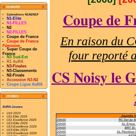
SENIORS
Coupe de F
Calendriers N1N2N1F
N1-Elite
N1-FILLES
N2
N2-FILLES
Coupe de France
En raison du
Coupe de France
Féminine
Super Coupe de
four reporté 
France
N3 Sud-Est
R1 AuRA
N3-Finales
CS Noisy le 
N3-Classements
N2-Finale
Accession N3-N2
Coupe Ligue AuRA
JEUNES
AURA-Jeunes
U10 2023
Journée 1 
U11-Elite 2026
U11 Excellence 2026
20h00
RC Dol de B
U13-Elite 2026
20h00
AL Ergue 
U13-Excellence 2026
20h00
BRT St 
U15-Elite 2026
20h00
AL Plonéour 
U15-Excellence 2026
20h00
ASTA