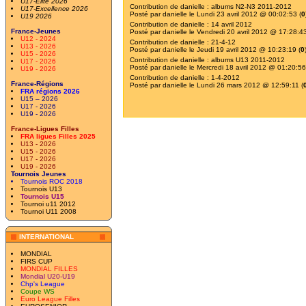
U17-Elite 2026
Contribution de
danielle
:
albums N2-N3 2011-2012
U17-Excellence 2026
Posté par
danielle
le Lundi 23 avril 2012 @ 00:02:53 (
0
U19 2026
Contribution de
danielle
:
14 avril 2012
France-Jeunes
Posté par
danielle
le Vendredi 20 avril 2012 @ 17:28:43
U12 - 2024
Contribution de
danielle
:
21-4-12
U13 - 2026
Posté par
danielle
le Jeudi 19 avril 2012 @ 10:23:19 (
0
U15 - 2026
Contribution de
danielle
:
albums U13 2011-2012
U17 - 2026
Posté par
danielle
le Mercredi 18 avril 2012 @ 01:20:56
U19 - 2026
Contribution de
danielle
:
1-4-2012
France-Régions
Posté par
danielle
le Lundi 26 mars 2012 @ 12:59:11 (
FRA régions 2026
U15 – 2026
U17 - 2026
U19 - 2026
France-Ligues Filles
FRA ligues Filles 2025
U13 - 2026
U15 - 2026
U17 - 2026
U19 - 2026
Tournois Jeunes
Tournois ROC 2018
Tournois U13
Tournois U15
Tournoi u11 2012
Tournoi U11 2008
INTERNATIONAL
MONDIAL
FIRS CUP
MONDIAL FILLES
Mondial U20-U19
Chp's League
Coupe WS
Euro League Filles