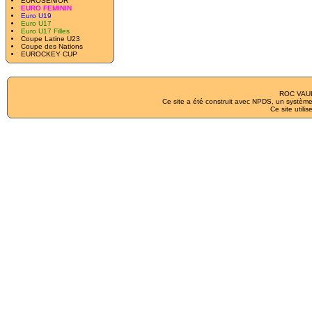
EUROSENIOR
EURO FEMININ
Euro U19
Euro U17
Euro U17 Filles
Coupe Latine U23
Coupe des Nations
EUROCKEY CUP
ROC VAUL
Ce site a été construit avec
NPDS
, un système
Ce site utilis