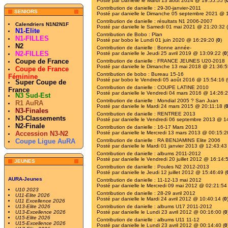
Posté par
Danielle
le Mardi 13 août 2024 @ 19:55:55 (
Contribution de
danielle
:
29-30-janvier-2011
SENIORS
Posté par
danielle
le Dimanche 05 septembre 2021 @ 1
Contribution de
danielle
:
résultats N1 2006-2007
Calendriers N1N2N1F
Posté par
danielle
le Samedi 01 mai 2021 @ 21:20:32 (
N1-Elite
Contribution de
Bobo
:
Plan
N1-FILLES
Posté par
bobo
le Lundi 01 juin 2020 @ 16:29:20 (
0
)
N2
Contribution de
danielle
:
Bonne année-
N2-FILLES
Posté par
danielle
le Jeudi 25 avril 2019 @ 13:09:22 (
0
Coupe de France
Contribution de
danielle
:
FRANCE JEUNES U20-2018
Posté par
danielle
le Dimanche 13 mai 2018 @ 21:36:5
Coupe de France
Contribution de
bobo
:
Bureau 15-16
Féminine
Posté par
bobo
le Vendredi 05 août 2016 @ 15:54:16 (
Super Coupe de
Contribution de
danielle
:
COUPE LATINE 2010
France
Posté par
danielle
le Vendredi 04 mars 2016 @ 14:26:2
N3 Sud-Est
Contribution de
danielle
:
Mondial 2005 ? San Juan
R1 AuRA
Posté par
danielle
le Mardi 24 mars 2015 @ 20:11:18 (
N3-Finales
Contribution de
danielle
:
RENTREE 2013
N3-Classements
Posté par
danielle
le Vendredi 06 septembre 2013 @ 14
N2-Finale
Contribution de
danielle
:
16-17 Mars 2013
Accession N3-N2
Posté par
danielle
le Mercredi 13 mars 2013 @ 00:15:2
Coupe Ligue AuRA
Contribution de
danielle
:
RA BENJAMINS Elite 2006
Posté par
danielle
le Mardi 01 janvier 2013 @ 12:43:43 
Contribution de
danielle
:
albums 2011-2012
Posté par
danielle
le Vendredi 20 juillet 2012 @ 16:14:5
JEUNES
Contribution de
danielle
:
Poules N2 2012-2013
Posté par
danielle
le Jeudi 12 juillet 2012 @ 15:46:49 (
AURA-Jeunes
Contribution de
danielle
:
11-12-13 mai 2012
Posté par
danielle
le Mercredi 09 mai 2012 @ 02:21:54 
U10 2023
Contribution de
danielle
:
28-29 avril 2012
U11-Elite 2026
Posté par
danielle
le Mardi 24 avril 2012 @ 10:40:14 (
0
U11 Excellence 2026
U13-Elite 2026
Contribution de
danielle
:
albums U17 2011-2012
U13-Excellence 2026
Posté par
danielle
le Lundi 23 avril 2012 @ 00:16:00 (
0
U15-Elite 2026
Contribution de
danielle
:
albums U11 11-12
U15-Excellence 2026
Posté par
danielle
le Lundi 23 avril 2012 @ 00:14:40 (
0