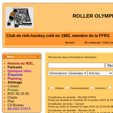
ROLLER OLYMPI
Club de rink-hockey créé en 1982, membre de la FFRS
Accueil
Se connecter
/
Créer u
Menu
Rechercher dans Informations Générales
Histoire du ROC..
Palmarès
Quelques infos
S'inscrire
Planning
Arbitrage
Contact
[
Articles
Commentaire(s)
Archives ]
Presse
ROC N2 25-26
Charte
Contribution de
danielle
:
BILANS-STATS
Posté par
danielle
le Vendredi 28 novembre 2025 @ 15
Plan
Contribution de
bobo
:
Contact
CA-Bureau
Posté par
bobo
le Samedi 15 mars 2025 @ 23:53:06 (
0
BILANS-STATS
Contribution de
Danielle
:
Rentrée 24-25