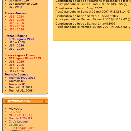
U17-Elite 2026
Contribution de
bobo
:
Formations et passage de test Ar
U17-Excellence 2026
Posté par
bobo
le Jeudi 10 mai 2007 @ 13:40:55 (
0
)
U19 2026
Contribution de
bobo
:
5 mai 2007
Posté par
bobo
le Samedi 05 mai 2007 @ 23:38:14 (
0
)
France-Jeunes
Contribution de
bobo
:
Samedi 10 février 2007
U12 - 2024
Posté par
bobo
le Mercredi 02 mai 2007 @ 00:19:42 (
0
U13 - 2026
U15 - 2026
Contribution de
bobo
:
Samedi 14 avril 2007
U17 - 2026
Posté par
bobo
le Mercredi 02 mai 2007 @ 00:14:52 (
0
U19 - 2026
France-Régions
FRA régions 2026
U15 – 2026
U17 - 2026
U19 - 2026
France-Ligues Filles
FRA ligues Filles 2025
U13 - 2026
U15 - 2026
U17 - 2026
U19 - 2026
Tournois Jeunes
Tournois ROC 2018
Tournois U13
Tournois U15
Tournoi u11 2012
Tournoi U11 2008
INTERNATIONAL
MONDIAL
FIRS CUP
MONDIAL FILLES
Mondial U20-U19
Chp's League
Coupe WS
Euro League Filles