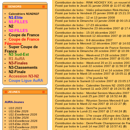
Contribution de
bobo
:
RINK HOCKEY XXI, un nouvel é
Posté par
bobo
le Jeudi 31 janvier 2008 @ 11:07:42 (
0
)
SENIORS
Contribution de
bobo
:
Vidéo présentation Rink-Hockey
Posté par
bobo
le Vendredi 25 janvier 2008 @ 15:21:37
Calendriers N1N2N1F
N1-Elite
Contribution de
bobo
:
12 et 13 janvier 2008
Posté par
bobo
le Dimanche 13 janvier 2008 @ 00:15:2
N1-FILLES
Contribution de
bobo
:
17-23 décembre
N2
Posté par
bobo
le Dimanche 23 décembre 2007 @ 17:4
N2-FILLES
Contribution de
bobo
:
15-16 décembre 2007
Coupe de France
Posté par
bobo
le Mercredi 12 décembre 2007 @ 16:36
Coupe de France
Contribution de
bobo
:
8-9 décembre 2007
Féminine
Posté par
bobo
le Mercredi 12 décembre 2007 @ 14:02
Super Coupe de
Contribution de
bobo
:
Championnat de France Senior
France
Posté par
bobo
le Dimanche 28 octobre 2007 @ 10:39:
N3 Sud-Est
Contribution de
bobo
:
Week-end 27-28 octobre 2007
R1 AuRA
Posté par
bobo
le Dimanche 28 octobre 2007 @ 01:00:
N3-Finales
Contribution de
bobo
:
Week-end 20 et 21 octobre 200
Posté par
bobo
le Lundi 22 octobre 2007 @ 11:56:37 (
N3-Classements
Contribution de
bobo
:
Week-end 13 et 14 octobre 200
N2-Finale
Posté par
bobo
le Mardi 16 octobre 2007 @ 18:05:11 (
Accession N3-N2
Contribution de
bobo
:
1?re journée N2
Coupe Ligue AuRA
Posté par
bobo
le Samedi 13 octobre 2007 @ 23:05:17
Contribution de
bobo
:
Calendrier Seniors N2 -2005-20
Posté par
bobo
le Samedi 11 août 2007 @ 16:24:51 (
0
JEUNES
Contribution de
bobo
:
Mondial Seniors Masculins 2007
Posté par
bobo
le Lundi 25 juin 2007 @ 16:52:44 (
0
)
Contribution de
bobo
:
Réunion Seniors Mercredi 6 juin
AURA-Jeunes
Posté par
bobo
le Mardi 22 mai 2007 @ 10:22:27 (
0
)
U10 2023
Contribution de
bobo
:
Derni?re journé N1
U11-Elite 2026
Posté par
bobo
le Lundi 21 mai 2007 @ 17:44:24 (
0
)
U11 Excellence 2026
Contribution de
bobo
:
1?re coupe d'Europe des Clubs 
U13-Elite 2026
Posté par
bobo
le Mercredi 16 mai 2007 @ 10:51:33 (
0
U13-Excellence 2026
Contribution de
bobo
:
Demi-Finale Championnat de Fra
U15-Elite 2026
Posté par
bobo
le Lundi 14 mai 2007 @ 10:57:41 (
0
)
U15-Excellence 2026