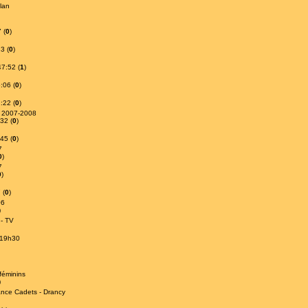
lan
 (
0
)
3 (
0
)
7:52 (
1
)
:06 (
0
)
:22 (
0
)
s 2007-2008
32 (
0
)
45 (
0
)
7
0
)
7
0
)
 (
0
)
06
)
 - TV
 19h30
féminins
)
nce Cadets - Drancy