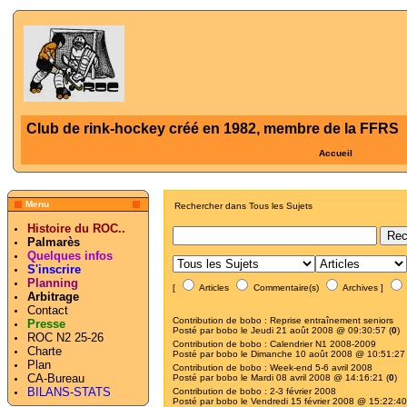
Club de rink-hockey créé en 1982, membre de la FFRS
Accueil
Menu
Rechercher dans Tous les Sujets
Histoire du ROC..
Palmarès
Quelques infos
S'inscrire
Planning
[
Articles
Commentaire(s)
Archives ]
Arbitrage
Contact
Contribution de
bobo
:
Reprise entraînement seniors
Presse
Posté par
bobo
le Jeudi 21 août 2008 @ 09:30:57 (
0
)
ROC N2 25-26
Contribution de
bobo
:
Calendrier N1 2008-2009
Charte
Posté par
bobo
le Dimanche 10 août 2008 @ 10:51:27 
Plan
Contribution de
bobo
:
Week-end 5-6 avril 2008
CA-Bureau
Posté par
bobo
le Mardi 08 avril 2008 @ 14:16:21 (
0
)
BILANS-STATS
Contribution de
bobo
:
2-3 février 2008
Posté par
bobo
le Vendredi 15 février 2008 @ 15:22:40