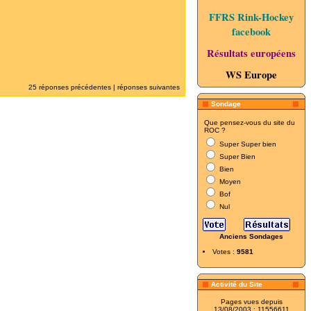
FFRS Rink-Hockey
facebook
Résultats européens
WS Europe
25 réponses précédentes
|
réponses suivantes
Sondage
Que pensez-vous du site du
ROC ?
Super Super bien
Super Bien
Bien
Moyen
Bof
Nul
Anciens Sondages
Votes :
9581
Activité du Site
Pages vues depuis
13/08/2003 : 11556611