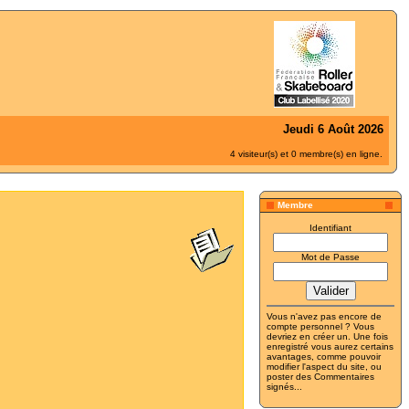
Jeudi 6 Août 2026
4 visiteur(s) et 0 membre(s) en ligne.
Membre
Identifiant
Mot de Passe
Vous n'avez pas encore de
compte personnel ? Vous
devriez
en créer un
. Une fois
enregistré vous aurez certains
avantages, comme pouvoir
modifier l'aspect du site, ou
poster des Commentaires
signés...