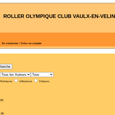
ROLLER OLYMPIQUE CLUB VAULX-EN-VELIN
Se connecter
/
Créer un compte
Rubriques
Utilisateurs
Critiques
(
0
)
 (
0
)