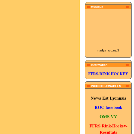
Musique
nadya_roc.mp3
Information
FFRS-RINK HOCKEY
INCONTOURNABLES
News Est Lyonnais
ROC facebook
OMS VV
FFRS Rink-Hockey-
Résultats