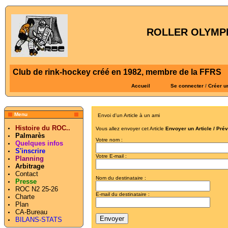
ROLLER OLYMPI
Club de rink-hockey créé en 1982, membre de la FFRS
Accueil
Se connecter
/
Créer u
Menu
Envoi d'un Article à un ami
Histoire du ROC..
Vous allez envoyer cet Article
Envoyer un Article / Pré
Palmarès
Votre nom :
Quelques infos
S'inscrire
Votre E-mail :
Planning
Arbitrage
Contact
Nom du destinataire :
Presse
ROC N2 25-26
E-mail du destinataire :
Charte
Plan
CA-Bureau
BILANS-STATS