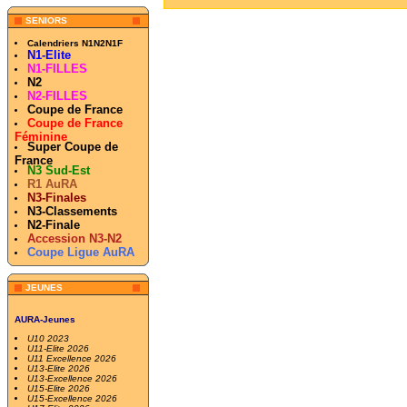
SENIORS
Calendriers N1N2N1F
N1-Elite
N1-FILLES
N2
N2-FILLES
Coupe de France
Coupe de France
Féminine
Super Coupe de
France
N3 Sud-Est
R1 AuRA
N3-Finales
N3-Classements
N2-Finale
Accession N3-N2
Coupe Ligue AuRA
JEUNES
AURA-Jeunes
U10 2023
U11-Elite 2026
U11 Excellence 2026
U13-Elite 2026
U13-Excellence 2026
U15-Elite 2026
U15-Excellence 2026