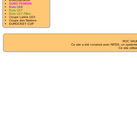
EUROSENIOR
EURO FEMININ
Euro U19
Euro U17
Euro U17 Filles
Coupe Latine U23
Coupe des Nations
EUROCKEY CUP
ROC VAUL
Ce site a été construit avec
NPDS
, un système
Ce site utilis