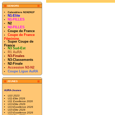
SENIORS
Calendriers N1N2N1F
N1-Elite
N1-FILLES
N2
N2-FILLES
Coupe de France
Coupe de France
Féminine
Super Coupe de
France
N3 Sud-Est
R1 AuRA
N3-Finales
N3-Classements
N2-Finale
Accession N3-N2
Coupe Ligue AuRA
JEUNES
AURA-Jeunes
U10 2023
U11-Elite 2026
U11 Excellence 2026
U13-Elite 2026
U13-Excellence 2026
U15-Elite 2026
U15-Excellence 2026