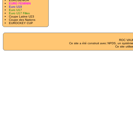
EUROSENIOR
EURO FEMININ
Euro U19
Euro U17
Euro U17 Filles
Coupe Latine U23
Coupe des Nations
EUROCKEY CUP
ROC VAUL
Ce site a été construit avec
NPDS
, un système
Ce site utilis