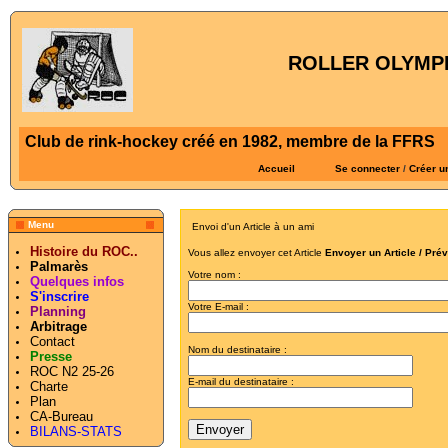
ROLLER OLYMPI
Club de rink-hockey créé en 1982, membre de la FFRS
Accueil
Se connecter
/
Créer u
Menu
Envoi d'un Article à un ami
Histoire du ROC..
Vous allez envoyer cet Article
Envoyer un Article / Pré
Palmarès
Votre nom :
Quelques infos
S'inscrire
Votre E-mail :
Planning
Arbitrage
Contact
Nom du destinataire :
Presse
ROC N2 25-26
E-mail du destinataire :
Charte
Plan
CA-Bureau
BILANS-STATS