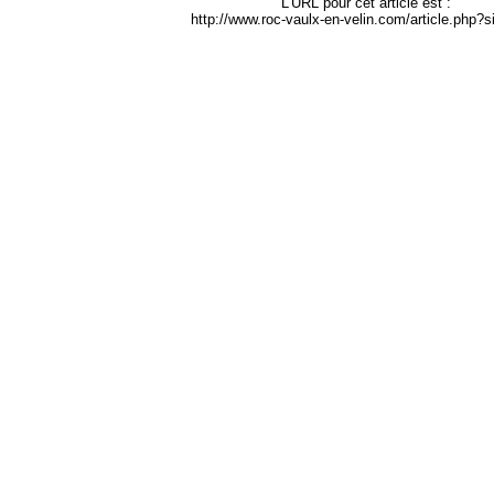
L'URL pour cet article est :
http://www.roc-vaulx-en-velin.com/article.php?