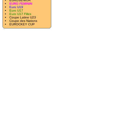
EUROSENIOR
EURO FEMININ
Euro U19
Euro U17
Euro U17 Filles
Coupe Latine U23
Coupe des Nations
EUROCKEY CUP