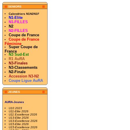
SENIORS
Calendriers N1N2N1F
N1-Elite
N1-FILLES
N2
N2-FILLES
Coupe de France
Coupe de France
Féminine
Super Coupe de
France
N3 Sud-Est
R1 AuRA
N3-Finales
N3-Classements
N2-Finale
Accession N3-N2
Coupe Ligue AuRA
JEUNES
AURA-Jeunes
U10 2023
U11-Elite 2026
U11 Excellence 2026
U13-Elite 2026
U13-Excellence 2026
U15-Elite 2026
U15-Excellence 2026