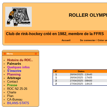
ROLLER OLYMPI
Club de rink-hockey créé en 1982, membre de la FFRS
Accueil
Se connecter
/
Créer u
Menu
Histoire du ROC..
Palmarès
Quelques infos
S'inscrire
N°
Dates
Planning
1
26/04/2025 - 13h40
1
26/04/2025 - 17h05
Arbitrage
2
27/04/2025 - 09h00
Contact
2
27/04/2025 - 14h15
Presse
ROC N2 25-26
Charte
Plan
CA-Bureau
BILANS-STATS