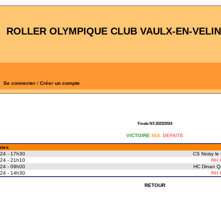
ROLLER OLYMPIQUE CLUB VAULX-EN-VELIN
Se connecter
/
Créer un compte
Finale N3 2023/2024
VICTOIRE
NUL
DEFAITE
ates
24 - 17h30
CS Noisy le
24 - 21h10
RH 
24 - 09h00
HC Dinan Q
24 - 14h30
RH 
RETOUR