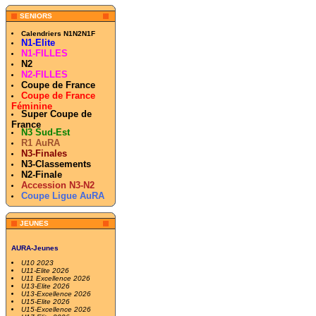
SENIORS
Calendriers N1N2N1F
N1-Elite
N1-FILLES
N2
N2-FILLES
Coupe de France
Coupe de France
Féminine
Super Coupe de
France
N3 Sud-Est
R1 AuRA
N3-Finales
N3-Classements
N2-Finale
Accession N3-N2
Coupe Ligue AuRA
JEUNES
AURA-Jeunes
U10 2023
U11-Elite 2026
U11 Excellence 2026
U13-Elite 2026
U13-Excellence 2026
U15-Elite 2026
U15-Excellence 2026