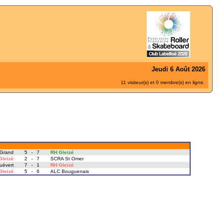
Jeudi 6 Août 2026
11 visiteur(s) et 0 membre(s) en ligne.
 Grand
5
-
7
RH Gleizé
Gleizé
2
-
7
SCRA St Omer
uévert
7
-
1
RH Gleizé
Gleizé
5
-
6
ALC Bouguenais