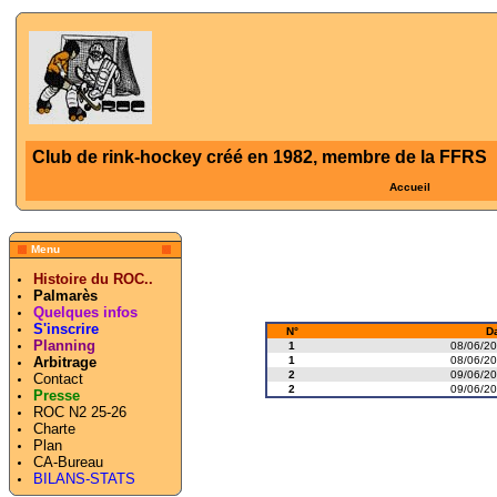
Club de rink-hockey créé en 1982, membre de la FFRS
Accueil
Menu
Histoire du ROC..
Palmarès
Quelques infos
S'inscrire
N°
D
Planning
1
08/06/20
1
08/06/20
Arbitrage
2
09/06/20
Contact
2
09/06/20
Presse
ROC N2 25-26
Charte
Plan
CA-Bureau
BILANS-STATS