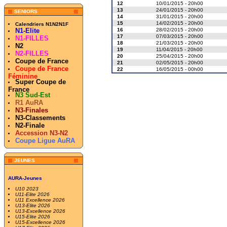
12
10/01/2015 - 20h00
13
24/01/2015 - 20h00
SENIORS
14
31/01/2015 - 20h00
15
14/02/2015 - 20h00
Calendriers N1N2N1F
16
28/02/2015 - 20h00
N1-Elite
17
07/03/2015 - 20h00
N1-FILLES
18
21/03/2015 - 20h00
N2
19
11/04/2015 - 20h00
N2-FILLES
20
25/04/2015 - 20h00
Coupe de France
21
02/05/2015 - 20h00
Coupe de France
22
16/05/2015 - 00h00
Féminine
Super Coupe de
France
N3 Sud-Est
R1 AuRA
N3-Finales
N3-Classements
N2-Finale
Accession N3-N2
Coupe Ligue AuRA
JEUNES
AURA-Jeunes
U10 2023
U11-Elite 2026
U11 Excellence 2026
U13-Elite 2026
U13-Excellence 2026
U15-Elite 2026
U15-Excellence 2026