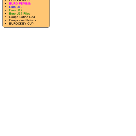
EUROSENIOR
EURO FEMININ
Euro U19
Euro U17
Euro U17 Filles
Coupe Latine U23
Coupe des Nations
EUROCKEY CUP