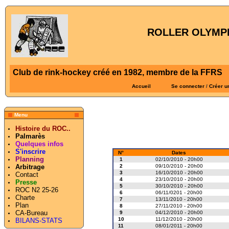
ROLLER OLYMPI
Club de rink-hockey créé en 1982, membre de la FFRS
Accueil
Se connecter
/
Créer u
Menu
Histoire du ROC..
Palmarès
Quelques infos
S'inscrire
N°
Dates
Planning
1
02/10/2010 - 20h00
2
09/10/2010 - 20h00
Arbitrage
3
16/10/2010 - 20h00
Contact
4
23/10/2010 - 20h00
Presse
5
30/10/2010 - 20h00
ROC N2 25-26
6
06/11/0201 - 20h00
Charte
7
13/11/2010 - 20h00
Plan
8
27/11/2010 - 20h00
CA-Bureau
9
04/12/2010 - 20h00
10
11/12/2010 - 20h00
BILANS-STATS
11
08/01/2011 - 20h00