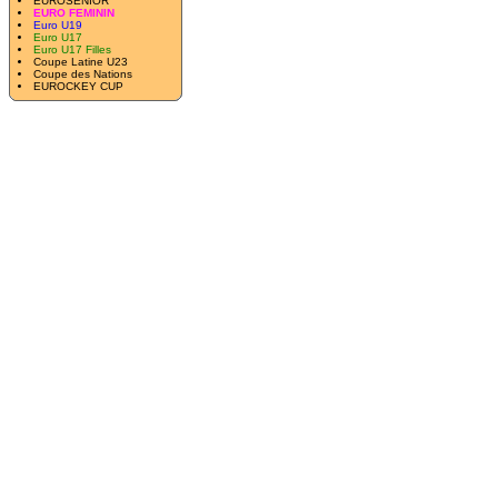
EUROSENIOR
EURO FEMININ
Euro U19
Euro U17
Euro U17 Filles
Coupe Latine U23
Coupe des Nations
EUROCKEY CUP