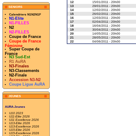
12
15/01/2011 - 20h00
13
29/01/2011 - 20h00
SENIORS
14
12/02/2011 - 20h00
15
26/02/2011 - 20h00
Calendriers N1N2N1F
16
12/03/2011 - 20h00
N1-Elite
17
02/04/2011 - 20h00
N1-FILLES
18
16/04/2011 - 20h00
N2
19
30/04/2011 - 20h00
N2-FILLES
20
14/05/2011 - 20h00
Coupe de France
21
28/05/2011 - 20h00
Coupe de France
22
04/06/2011 - 20h00
Féminine
Super Coupe de
France
N3 Sud-Est
R1 AuRA
N3-Finales
N3-Classements
N2-Finale
Accession N3-N2
Coupe Ligue AuRA
JEUNES
AURA-Jeunes
U10 2023
U11-Elite 2026
U11 Excellence 2026
U13-Elite 2026
U13-Excellence 2026
U15-Elite 2026
U15-Excellence 2026