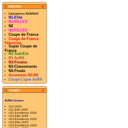
SENIORS
Calendriers N1N2N1F
N1-Elite
N1-FILLES
N2
N2-FILLES
Coupe de France
Coupe de France
Féminine
Super Coupe de
France
N3 Sud-Est
R1 AuRA
N3-Finales
N3-Classements
N2-Finale
Accession N3-N2
Coupe Ligue AuRA
JEUNES
AURA-Jeunes
U10 2023
U11-Elite 2026
U11 Excellence 2026
U13-Elite 2026
U13-Excellence 2026
U15-Elite 2026
U15-Excellence 2026