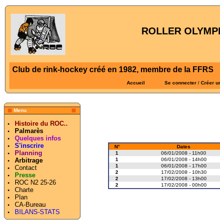
ROLLER OLYMPI
Club de rink-hockey créé en 1982, membre de la FFRS
Accueil
Se connecter
/
Créer u
Menu
Histoire du ROC..
Palmarès
Quelques infos
S'inscrire
N°
Dates
Planning
1
06/01/2008 - 11h00
1
06/01/2008 - 14h00
Arbitrage
1
06/01/2008 - 17h00
Contact
2
17/02/2008 - 10h30
Presse
2
17/02/2008 - 13h00
ROC N2 25-26
2
17/02/2008 - 00h00
Charte
Plan
CA-Bureau
BILANS-STATS