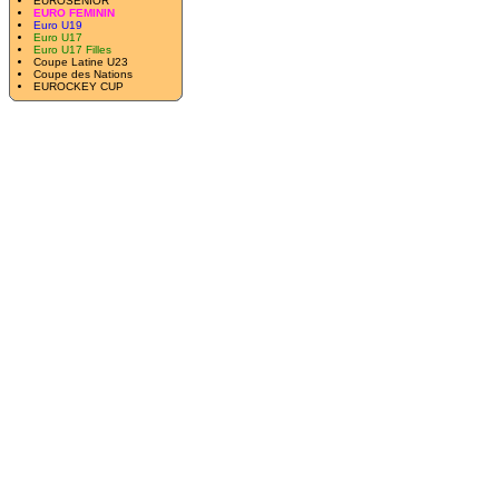
EUROSENIOR
EURO FEMININ
Euro U19
Euro U17
Euro U17 Filles
Coupe Latine U23
Coupe des Nations
EUROCKEY CUP