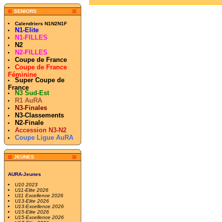
SENIORS
Calendriers N1N2N1F
N1-Elite
N1-FILLES
N2
N2-FILLES
Coupe de France
Coupe de France
Féminine
Super Coupe de
France
N3 Sud-Est
R1 AuRA
N3-Finales
N3-Classements
N2-Finale
Accession N3-N2
Coupe Ligue AuRA
JEUNES
AURA-Jeunes
U10 2023
U11-Elite 2026
U11 Excellence 2026
U13-Elite 2026
U13-Excellence 2026
U15-Elite 2026
U15-Excellence 2026