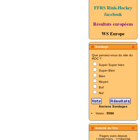
FFRS Rink-Hockey
facebook
Résultats européens
WS Europe
Sondage
Que pensez-vous du site du
ROC ?
Super Super bien
Super Bien
Bien
Moyen
Bof
Nul
Anciens Sondages
Votes :
9586
Activité du Site
Pages vues depuis
13/08/2003 : 11564706