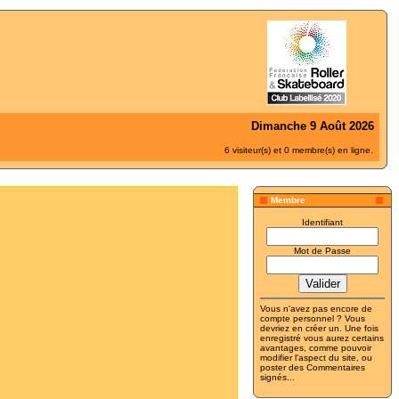
Dimanche 9 Août 2026
6 visiteur(s) et 0 membre(s) en ligne.
Membre
Identifiant
Mot de Passe
Vous n'avez pas encore de
compte personnel ? Vous
devriez
en créer un
. Une fois
enregistré vous aurez certains
avantages, comme pouvoir
modifier l'aspect du site, ou
poster des Commentaires
signés...