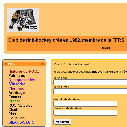
Club de rink-hockey créé en 1982, membre de la FFRS
Accueil
Menu
Envoi d'un Article à un ami
Histoire du ROC..
Vous allez envoyer cet Article
Envoyer un Article / Pré
Palmarès
Votre nom :
Quelques infos
S'inscrire
Votre E-mail :
Planning
Arbitrage
Contact
Nom du destinataire :
Presse
ROC N2 25-26
E-mail du destinataire :
Charte
Plan
CA-Bureau
BILANS-STATS