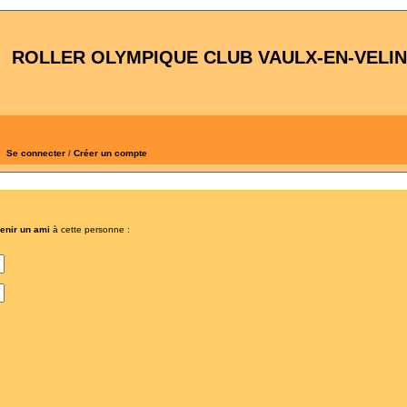
ROLLER OLYMPIQUE CLUB VAULX-EN-VELIN
Se connecter
/
Créer un compte
venir un ami
à cette personne :