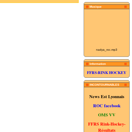
Musique
nadya_roc.mp3
Information
FFRS-RINK HOCKEY
INCONTOURNABLES
News Est Lyonnais
ROC facebook
OMS VV
FFRS Rink-Hockey-
Résultats