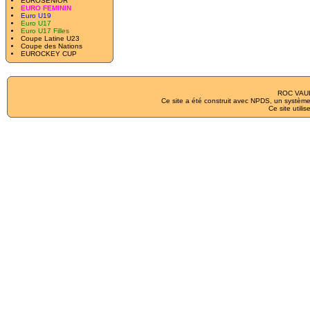
EUROSENIOR
EURO FEMININ
Euro U19
Euro U17
Euro U17 Filles
Coupe Latine U23
Coupe des Nations
EUROCKEY CUP
ROC VAUL
Ce site a été construit avec
NPDS
, un système
Ce site utilis