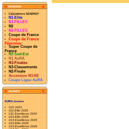
SENIORS
Calendriers N1N2N1F
N1-Elite
N1-FILLES
N2
N2-FILLES
Coupe de France
Coupe de France
Féminine
Super Coupe de
France
N3 Sud-Est
R1 AuRA
N3-Finales
N3-Classements
N2-Finale
Accession N3-N2
Coupe Ligue AuRA
JEUNES
AURA-Jeunes
U10 2023
U11-Elite 2026
U11 Excellence 2026
U13-Elite 2026
U13-Excellence 2026
U15-Elite 2026
U15-Excellence 2026