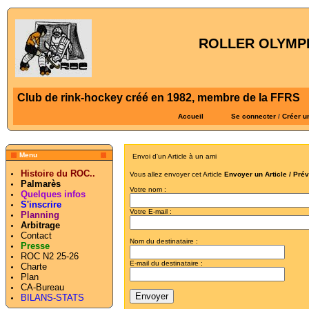
ROLLER OLYMPI
Club de rink-hockey créé en 1982, membre de la FFRS
Accueil
Se connecter
/
Créer u
Menu
Envoi d'un Article à un ami
Histoire du ROC..
Vous allez envoyer cet Article
Envoyer un Article / Pré
Palmarès
Votre nom :
Quelques infos
S'inscrire
Votre E-mail :
Planning
Arbitrage
Contact
Nom du destinataire :
Presse
ROC N2 25-26
E-mail du destinataire :
Charte
Plan
CA-Bureau
BILANS-STATS