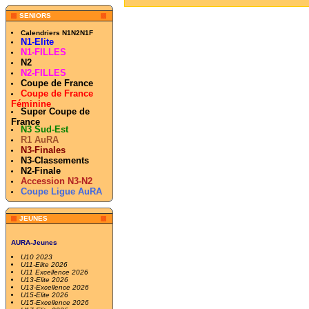
SENIORS
Calendriers N1N2N1F
N1-Elite
N1-FILLES
N2
N2-FILLES
Coupe de France
Coupe de France
Féminine
Super Coupe de
France
N3 Sud-Est
R1 AuRA
N3-Finales
N3-Classements
N2-Finale
Accession N3-N2
Coupe Ligue AuRA
JEUNES
AURA-Jeunes
U10 2023
U11-Elite 2026
U11 Excellence 2026
U13-Elite 2026
U13-Excellence 2026
U15-Elite 2026
U15-Excellence 2026