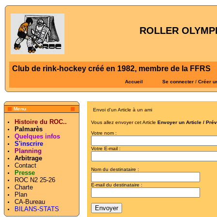
ROLLER OLYMPI
Club de rink-hockey créé en 1982, membre de la FFRS
Accueil
Se connecter
/
Créer u
Menu
Envoi d'un Article à un ami
Histoire du ROC..
Vous allez envoyer cet Article
Envoyer un Article / Pré
Palmarès
Votre nom :
Quelques infos
S'inscrire
Votre E-mail :
Planning
Arbitrage
Contact
Nom du destinataire :
Presse
ROC N2 25-26
E-mail du destinataire :
Charte
Plan
CA-Bureau
BILANS-STATS