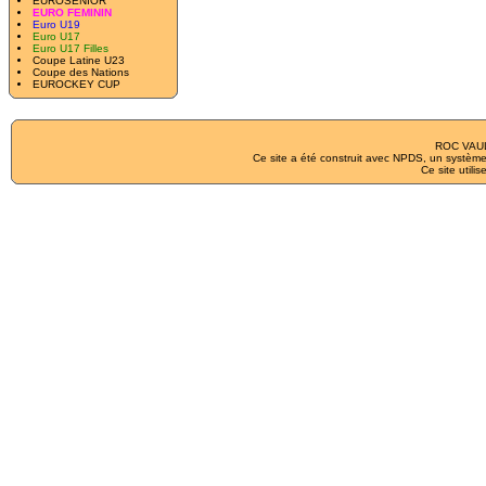
EUROSENIOR
EURO FEMININ
Euro U19
Euro U17
Euro U17 Filles
Coupe Latine U23
Coupe des Nations
EUROCKEY CUP
ROC VAUL
Ce site a été construit avec
NPDS
, un système
Ce site utilis