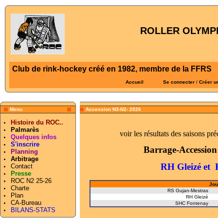
ROLLER OLYMPI
Club de rink-hockey créé en 1982, membre de la FFRS
Accueil
Se connecter
/
Créer u
Menu
Accession N3-N2- 2026
Histoire du ROC..
Palmarès
voir les résultats des saisons pré
Quelques infos
S'inscrire
Barrage-Accession 
Planning
Arbitrage
RH Gleizé et
Contact
Presse
ROC N2 25-26
Jou
Charte
RS Gujan-Mestras
Plan
RH Gleizé
CA-Bureau
SHC Fontenay
BILANS-STATS