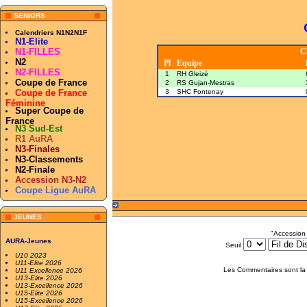
SENIORS
Calendriers N1N2N1F
N1-Elite
N1-FILLES
C
N2
Pl
Equipe
N2-FILLES
1
RH Gleizé
Coupe de France
2
RS Gujan-Mestras
Coupe de France
3
SHC Fontenay
Féminine
Super Coupe de
France
N3 Sud-Est
R1 AuRA
N3-Finales
N3-Classements
N2-Finale
Accession N3-N2
Coupe Ligue AuRA
JEUNES
"Accession
AURA-Jeunes
Seuil
U10 2023
U11-Elite 2026
Les Commentaires sont la 
U11 Excellence 2026
U13-Elite 2026
U13-Excellence 2026
U15-Elite 2026
U15-Excellence 2026