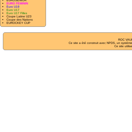
EUROSENIOR
EURO FEMININ
Euro U19
Euro U17
Euro U17 Filles
Coupe Latine U23
Coupe des Nations
EUROCKEY CUP
ROC VAUL
Ce site a été construit avec
NPDS
, un système
Ce site utilis