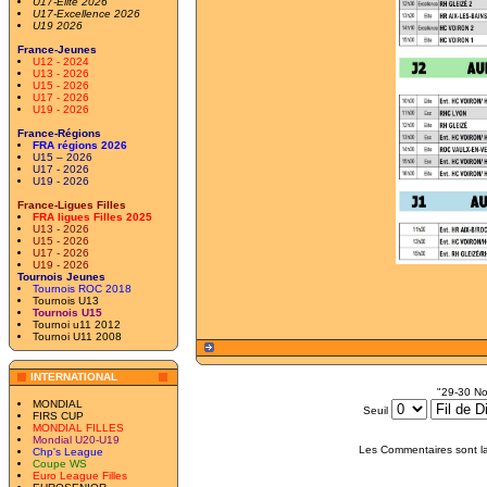
U17-Elite 2026
U17-Excellence 2026
U19 2026
France-Jeunes
U12 - 2024
U13 - 2026
U15 - 2026
U17 - 2026
U19 - 2026
France-Régions
FRA régions 2026
U15 – 2026
U17 - 2026
U19 - 2026
France-Ligues Filles
FRA ligues Filles 2025
U13 - 2026
U15 - 2026
U17 - 2026
U19 - 2026
Tournois Jeunes
Tournois ROC 2018
Tournois U13
Tournois U15
Tournoi u11 2012
Tournoi U11 2008
INTERNATIONAL
"29-30 N
MONDIAL
Seuil
FIRS CUP
MONDIAL FILLES
Mondial U20-U19
Les Commentaires sont la
Chp's League
Coupe WS
Euro League Filles