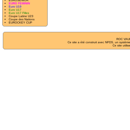
EUROSENIOR
EURO FEMININ
Euro U19
Euro U17
Euro U17 Filles
Coupe Latine U23
Coupe des Nations
EUROCKEY CUP
ROC VAUL
Ce site a été construit avec
NPDS
, un système
Ce site utilis