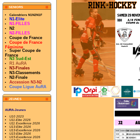
SENIORS
Calendriers N1N2N1F
N1-Elite
N1-FILLES
N2
N2-FILLES
Coupe de France
Coupe de France
Féminine
Super Coupe de
France
N3 Sud-Est
R1 AuRA
N3-Finales
N3-Classements
N2-Finale
Accession N3-N2
Coupe Ligue AuRA
JEUNES
AURA-Jeunes
U10 2023
U11-Elite 2026
U11 Excellence 2026
U13-Elite 2026
U13-Excellence 2026
U15-Elite 2026
U15-Excellence 2026