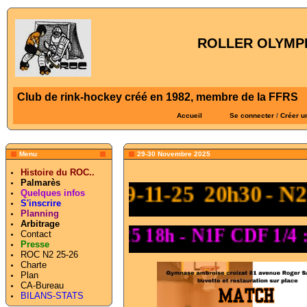
ROLLER OLYMPI
Club de rink-hockey créé en 1982, membre de la FFRS
Accueil
Se connecter
/
Créer u
Menu
29-30 Novembre 2025
Histoire du ROC..
Palmarès
29-11-25 20h30 - 
Quelques infos
S'inscrire
Planning
Arbitrage
29-11-25 18h - N1F CDF 1/4 :
Contact
Presse
ROC N2 25-26
Charte
Plan
CA-Bureau
BILANS-STATS