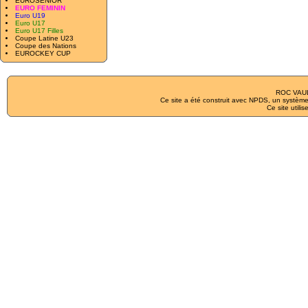
EUROSENIOR
EURO FEMININ
Euro U19
Euro U17
Euro U17 Filles
Coupe Latine U23
Coupe des Nations
EUROCKEY CUP
ROC VAUL
Ce site a été construit avec
NPDS
, un système
Ce site utilis