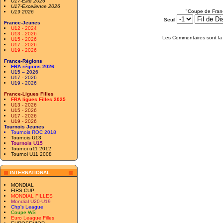
U17-Elite 2026
U17-Excellence 2026
"Coupe de Fran
U19 2026
Seuil
France-Jeunes
U12 - 2024
U13 - 2026
Les Commentaires sont la 
U15 - 2026
U17 - 2026
U19 - 2026
France-Régions
FRA régions 2026
U15 – 2026
U17 - 2026
U19 - 2026
France-Ligues Filles
FRA ligues Filles 2025
U13 - 2026
U15 - 2026
U17 - 2026
U19 - 2026
Tournois Jeunes
Tournois ROC 2018
Tournois U13
Tournois U15
Tournoi u11 2012
Tournoi U11 2008
INTERNATIONAL
MONDIAL
FIRS CUP
MONDIAL FILLES
Mondial U20-U19
Chp's League
Coupe WS
Euro League Filles