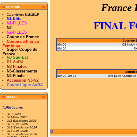
France 
SENIORS
Calendriers N1N2N1F
N1-Elite
FINAL F
N1-FILLES
N2
N2-FILLES
Coupe de France
Journée 1
Coupe de France
00h00
CS Noisy 
Féminine
00h00
R
Super Coupe de
France
N3 Sud-Est
R1 AuRA
N3-Finales
N3-Classements
Journée 
N2-Finale
00h00 1er-2e
Ent Loire Atlantiqu
Accession N3-N2
Coupe Ligue AuRA
JEUNES
AURA-Jeunes
U10 2023
U11-Elite 2026
U11 Excellence 2026
U13-Elite 2026
U13-Excellence 2026
U15-Elite 2026
U15-Excellence 2026