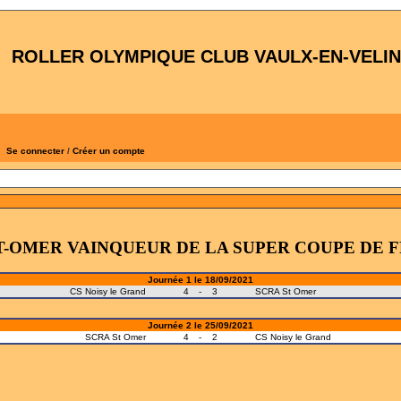
ROLLER OLYMPIQUE CLUB VAULX-EN-VELIN
Se connecter
/
Créer un compte
T-OMER VAINQUEUR DE LA SUPER COUPE DE 
Journée 1 le 18/09/2021
CS Noisy le Grand
4
-
3
SCRA St Omer
Journée 2 le 25/09/2021
SCRA St Omer
4
-
2
CS Noisy le Grand