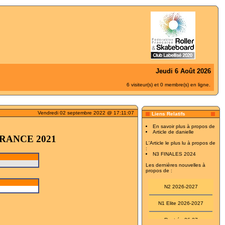
Jeudi 6 Août 2026
6 visiteur(s) et 0 membre(s) en ligne.
Vendredi 02 septembre 2022 @ 17:11:07
Liens Relatifs
En savoir plus à propos de
Article de danielle
FRANCE 2021
L'Article le plus lu à propos de
:
N3 FINALES 2024
Les dernières nouvelles à
propos de :
N2 2026-2027
N1 Elite 2026-2027
Rentrée 26-27