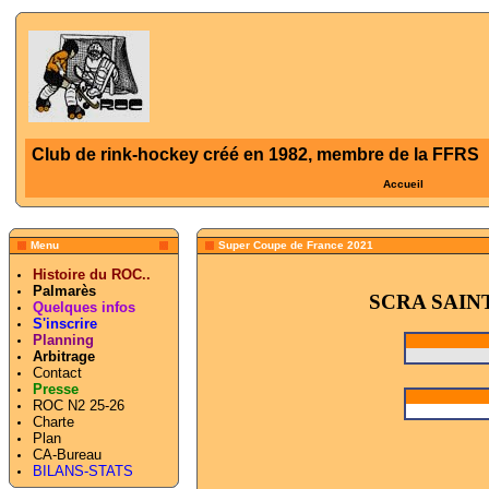
Club de rink-hockey créé en 1982, membre de la FFRS
Accueil
Menu
Super Coupe de France 2021
Histoire du ROC..
Palmarès
SCRA SAIN
Quelques infos
S'inscrire
Planning
Arbitrage
Contact
Presse
ROC N2 25-26
Charte
Plan
CA-Bureau
BILANS-STATS