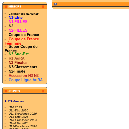
SENIORS
Calendriers N1N2N1F
N1-Elite
N1-FILLES
N2
N2-FILLES
Coupe de France
Coupe de France
Féminine
Super Coupe de
France
N3 Sud-Est
R1 AuRA
N3-Finales
N3-Classements
N2-Finale
Accession N3-N2
Coupe Ligue AuRA
JEUNES
AURA-Jeunes
U10 2023
U11-Elite 2026
U11 Excellence 2026
U13-Elite 2026
U13-Excellence 2026
U15-Elite 2026
U15-Excellence 2026