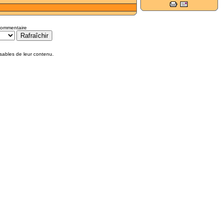
ETE 2026
EURO U17 G 2024-2025
ommentaire
EURO U17 F 2024-2025
sables de leur contenu.
Accession N3-N2- 2026
30 MAI
FINALE N3 2026