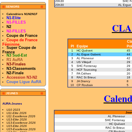
20h30
SHC F
20h30
AL Ergue 
SENIORS
Calendriers N1N2N1F
N1-Elite
N1-FILLES
CLA
N2
N2-FILLES
Coupe de France
Coupe de France
Cl
Féminine
Pl
Equipe
Poi
Super Coupe de
1
HC Quévert
45
France
2
AL Ergue Gaberic
44
N3 Sud-Est
3
AL Ploneour
42
R1 AuRA
4
US Villejuif
29
N3-Finales
5
SHC Fontenay
29
N3-Classements
6
HCF Tourcoing
20
N2-Finale
7
PA Créhen
20
Accession N3-N2
8
RAC St Brieuc
18
Coupe Ligue AuRA
9
JA Drancy
8
10
CP Roubaix
5
Calend
JEUNES
AURA-Jeunes
U10 2023
Jour
U11-Elite 2026
U11 Excellence 2026
AL Ploneour
U13-Elite 2026
SHC Fontenay
U13-Excellence 2026
HC Quévert
U15-Elite 2026
RAC St Brieuc
U15-Excellence 2026
CP Roubaix