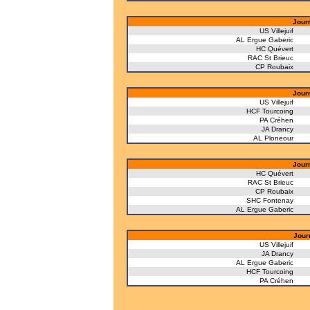
Jour
US Villejuif
AL Ergue Gaberic
HC Quévert
RAC St Brieuc
CP Roubaix
Jour
US Villejuif
HCF Tourcoing
PA Créhen
JA Drancy
AL Ploneour
Jour
HC Quévert
RAC St Brieuc
CP Roubaix
SHC Fontenay
AL Ergue Gaberic
Jour
US Villejuif
JA Drancy
AL Ergue Gaberic
HCF Tourcoing
PA Créhen