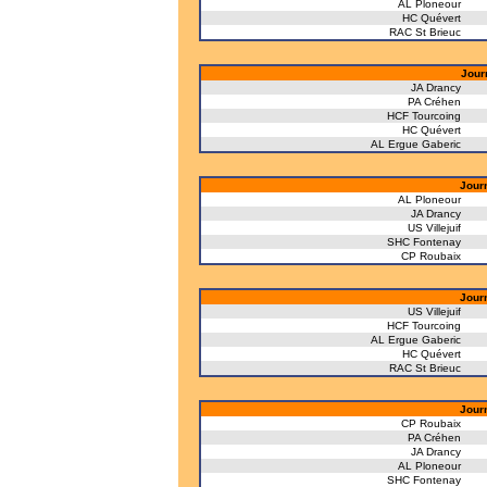
AL Ploneour
HC Quévert
RAC St Brieuc
Jour
JA Drancy
PA Créhen
HCF Tourcoing
HC Quévert
AL Ergue Gaberic
Jour
AL Ploneour
JA Drancy
US Villejuif
SHC Fontenay
CP Roubaix
Jour
US Villejuif
HCF Tourcoing
AL Ergue Gaberic
HC Quévert
RAC St Brieuc
Jour
CP Roubaix
PA Créhen
JA Drancy
AL Ploneour
SHC Fontenay