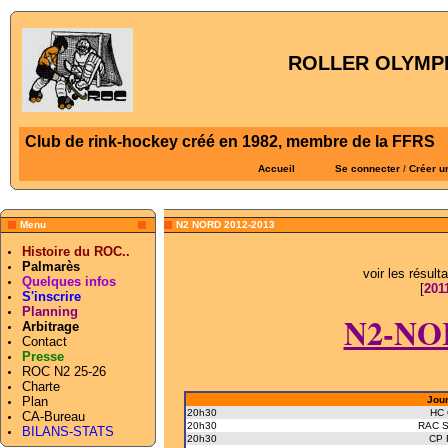
ROLLER OLYMPI
Club de rink-hockey créé en 1982, membre de la FFRS
Accueil
Se connecter
/
Créer u
Menu
N2 NORD 2012-2013
Histoire du ROC..
Palmarès
voir les résul
Quelques infos
[
201
S'inscrire
Planning
N2-NOR
Arbitrage
Contact
Presse
ROC N2 25-26
Charte
Plan
Jour
20h30
HC 
CA-Bureau
20h30
RAC St
BILANS-STATS
20h30
CP 