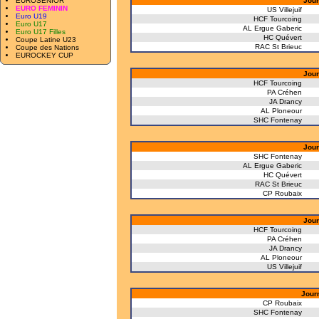
EUROSENIOR
Jour
EURO FEMININ
US Villejuif
Euro U19
HCF Tourcoing
Euro U17
AL Ergue Gaberic
Euro U17 Filles
HC Quévert
Coupe Latine U23
RAC St Brieuc
Coupe des Nations
EUROCKEY CUP
Jour
HCF Tourcoing
PA Créhen
JA Drancy
AL Ploneour
SHC Fontenay
Jour
SHC Fontenay
AL Ergue Gaberic
HC Quévert
RAC St Brieuc
CP Roubaix
Jour
HCF Tourcoing
PA Créhen
JA Drancy
AL Ploneour
US Villejuif
Jour
CP Roubaix
SHC Fontenay