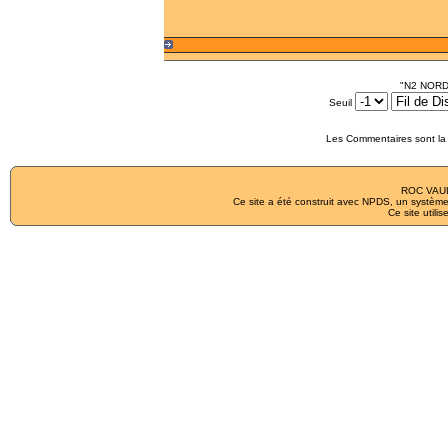
"N2 NORD
Seuil
Les Commentaires sont la 
ROC VAUL
Ce site a été construit avec
NPDS
, un système
Ce site utilis