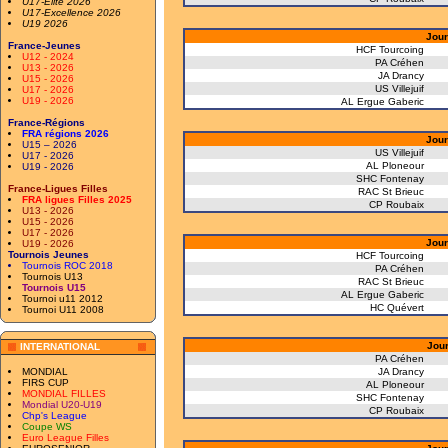
U17-Elite 2026
U17-Excellence 2026
U19 2026
Jour
France-Jeunes
HCF Tourcoing
U12 - 2024
PA Créhen
U13 - 2026
JA Drancy
U15 - 2026
US Villejuif
U17 - 2026
U19 - 2026
AL Ergue Gaberic
France-Régions
FRA régions 2026
Jour
U15 – 2026
US Villejuif
U17 - 2026
AL Ploneour
U19 - 2026
SHC Fontenay
France-Ligues Filles
RAC St Brieuc
FRA ligues Filles 2025
CP Roubaix
U13 - 2026
U15 - 2026
U17 - 2026
Jour
U19 - 2026
Tournois Jeunes
HCF Tourcoing
Tournois ROC 2018
PA Créhen
Tournois U13
RAC St Brieuc
Tournois U15
AL Ergue Gaberic
Tournoi u11 2012
HC Quévert
Tournoi U11 2008
Jour
INTERNATIONAL
PA Créhen
MONDIAL
JA Drancy
FIRS CUP
AL Ploneour
MONDIAL FILLES
SHC Fontenay
Mondial U20-U19
CP Roubaix
Chp's League
Coupe WS
Euro League Filles